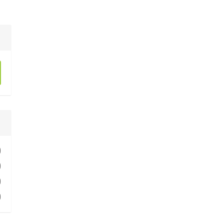
)
)
)
)