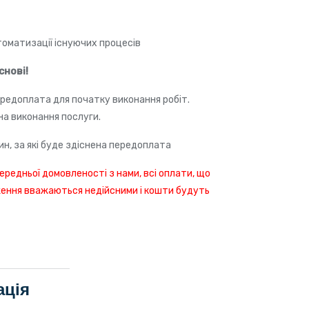
томатизації існуючих процесів
снові!
ередоплата для початку виконання робіт.
на виконання послуги.
ин, за які буде здіснена передоплата
редньої домовленості з нами, всі оплати, що
ження вважаються недійсними і кошти будуть
ація