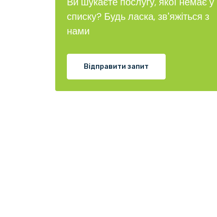
Ви шукаєте послугу, якої немає у
списку? Будь ласка, зв'яжіться з
нами
Відправити запит