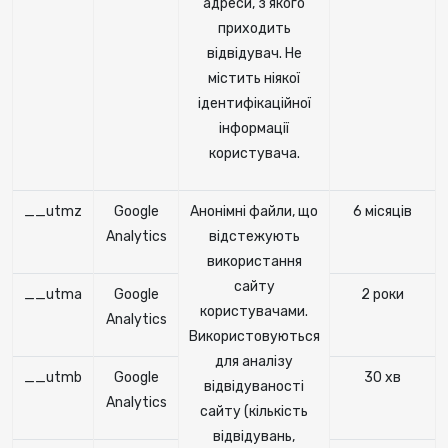
адреси, з якого
приходить
відвідувач. Не
містить ніякої
ідентифікаційної
інформації
користувача.
__utmz
Google
Анонімні файли, що
6 місяців
Analytics
відстежують
використання
сайту
__utma
Google
2 роки
користувачами.
Analytics
Використовуються
для аналізу
__utmb
Google
30 хв
відвідуваності
Analytics
сайту (кількість
відвідувань,