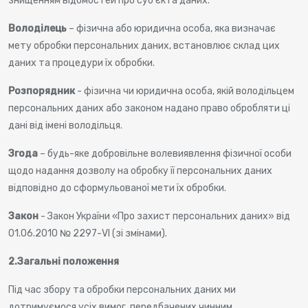
знищенням відомостей про суб'єкта даних.
Володілець
– фізична або юридична особа, яка визначає
мету обробки персональних даних, встановлює склад цих
даних та процедури їх обробки.
Розпорядник
- фізична чи юридична особа, якій володільцем
персональних даних або законом надано право обробляти ці
дані від імені володільця.
Згода
– будь-яке добровільне волевиявлення фізичної особи
щодо надання дозволу на обробку її персональних даних
відповідно до сформульованої мети їх обробки.
Закон
- Закон України «Про захист персональних даних» від
01.06.2010 № 2297-VI (зі змінами).
2.
Загальні положення
Під час збору та обробки персональних даних ми
дотримуємося усіх вимог, передбачених чинним