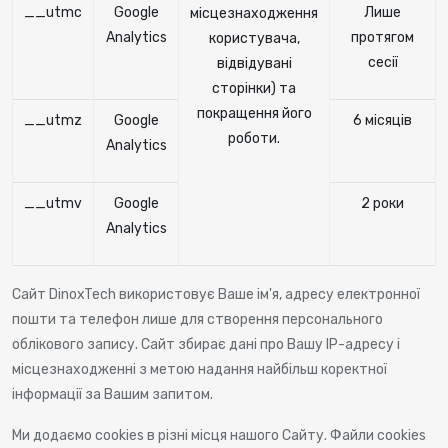
__utmc
Google
Лише
місцезнаходження
Analytics
протягом
користувача,
сесії
відвідувані
сторінки) та
покращення його
__utmz
Google
6 місяців
роботи.
Analytics
__utmv
Google
2 роки
Analytics
Сайт DinoxTech використовує Ваше ім'я, адресу електронної
пошти та телефон лише для створення персонального
облікового запису. Сайт збирає дані про Вашу IP-адресу і
місцезнаходженні з метою надання найбільш коректної
інформації за Вашим запитом.
Ми додаємо cookies в різні місця нашого Сайту. Файли cookies