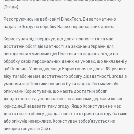
(Згоди).
Реєструючись на веб-сайті DinoxTech, Ви автоматично
надаєте Згоду на обробку Ваших персональних даних.
Користувач підтверджує, що досяг повноліття та має
достатній обсяг дієздатності за законами України для
погодження з умовами цієї Політики та надання згоди на
обробку своїх персональних даних на умовах, що викладені у
цій Політиці. У випадку, якщо Користувач не досяг 18-річного
віку та/або не має достатнього обсягу дієздатності, згода з
умовами цієї Політики повинна бути надана батьками або
опікунами Користувача, що мають достатній обсяг
дієздатності та уповноважені за законами держави їхньої
юрисдикції надавати таку згоду. Якщо Користувач не має
достатнього обсягу дієздатності та отримати згоду батьків
або опікунів неможливо, Користувач зобов'язується не
використовувати Сайт.