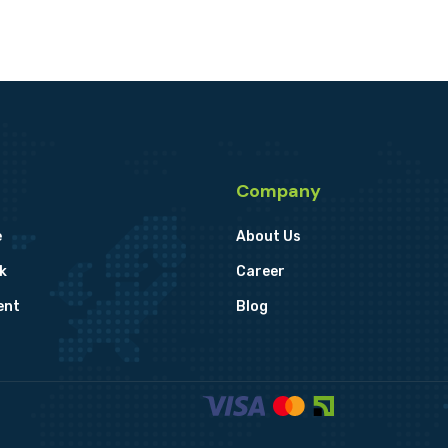
Company
e
About Us
k
Career
ent
Blog