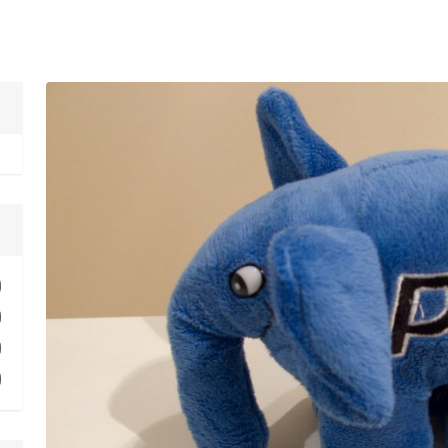
)
)
)
)