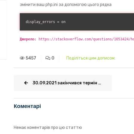
змінити ваш php.ini за допомогою цього рядка
display_errors = on
Джерело:
https://stackoverflow.com/questions/1053424/h
5457
0
Поділіться цим дописом:
30.09.2021 закінчився термін дії сертифікату IdenTrust DST Root CA X3.
Коментарі
Немає коментарів про цю статтю