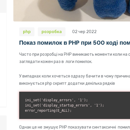
php
розробка
02 чер 2022
Показ помилок в PHP при 500 коді по
Часто при розробці на PHP виникають моменти коли на с
заглядати кожен раз в логи помилок.
У випадках коли хочеться одразу бачити в чому причина
виконується php скрипт додатки декілька рядків
ini_set('display_errors', '1');

ini_set('display_startup_errors', '1');

error_reporting(E_ALL);
Однак це не змушує PHP показувати синтаксичні помилки