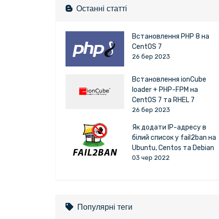
Останні статті
Встановлення PHP 8 на
CentOS 7
26 бер 2023
Встановлення ionCube
loader + PHP-FPM на
CentOS 7 та RHEL 7
26 бер 2023
Як додати IP-адресу в
білий список у fail2ban на
Ubuntu, Centos та Debian
03 чер 2022
Популярні теги